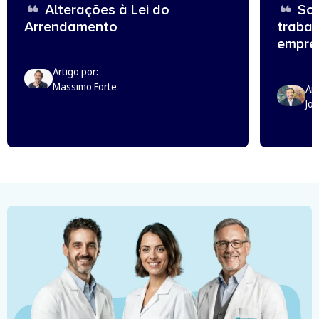
Alterações à Lei do
Sou
Arrendamento
trabal
empreg
Artigo por:
Massimo Forte
Art
Jo