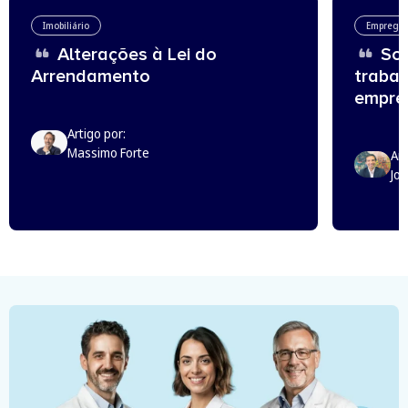
Imobiliário
Emprego
Alterações à Lei do
Sou
Arrendamento
trabal
empreg
Artigo por:
Massimo Forte
Art
Jo