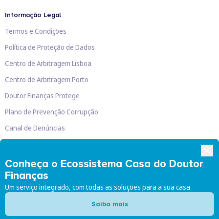
Informação Legal
Termos e Condições
Política de Proteção de Dados
Centro de Arbitragem Lisboa
Centro de Arbitragem Porto
Doutor Finanças Protege
Plano de Prevenção Corrupção
Canal de Denúncias
Livro de Reclamações
Conheça o Ecossistema Casa do Doutor
Finanças
Um serviço integrado, com todas as soluções para a sua casa
Doutor Finanças, Lda
©
2026
Saiba mais