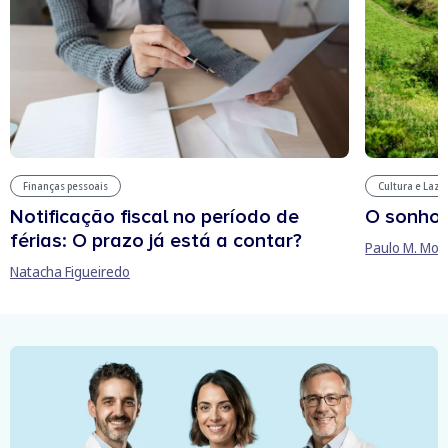
Finanças pessoais
Cultura e Laze
Notificação fiscal no período de
O sonho
férias: O prazo já está a contar?
Paulo M. Mor
Natacha Figueiredo