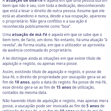
A
atuação de boa-fé
é aquela em que uma pessoa usa um
bem que não é seu, com toda a dedicação, desconhecendo
que está a lesar o direito de outra pessoa. Assume que ele
está ao abandono e nunca, desde a sua ocupação, apareceu
o proprietário. Não gera conflitos e a sua ação é
reconhecida publicamente como “boa”.
Uma
atuação de má-fé
é aquela em que se sabe que o
bem tem, de facto, um dono. No entanto, há uma atuação “à
revelia”, de forma oculta, em que o utilizador se aproveita
da ausência continuada do proprietário.
A lei distingue ainda as situações em que existe título de
aquisição e registo, ou apenas mera posse.
Assim, existindo título de aquisição e registo, e posse de
boa-fé, o direito de propriedade por usucapião gera-se ao
fim de
10 anos
, após a data do registo. Na posse de má-fé,
esse direito gera-se ao fim de
15 anos
de utilização,
contados da mesma data.
Não havendo título de aquisição e registo, mas apenas mera
posse, a usucapião pode ser invocada ao fim de
5 anos
de
utilização de boa-fé, e ao fim de
10 anos
se for de má-fé,