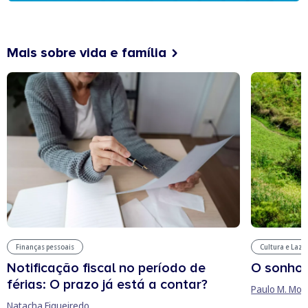
Mais sobre vida e família
Finanças pessoais
Cultura e Laze
Notificação fiscal no período de
O sonho
férias: O prazo já está a contar?
Paulo M. Mor
Natacha Figueiredo