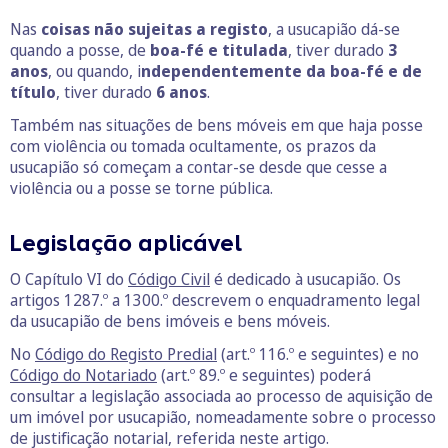
Nas
coisas não sujeitas a registo
, a usucapião dá-se
quando a posse, de
boa-fé e titulada
, tiver durado
3
anos
, ou quando, i
ndependentemente da boa-fé e de
título
, tiver durado
6 anos
.
Também nas situações de bens móveis em que haja posse
com violência ou tomada ocultamente, os prazos da
usucapião só começam a contar-se desde que cesse a
violência ou a posse se torne pública.
Legislação aplicável
O Capítulo VI do
Código Civil
é dedicado à usucapião. Os
artigos 1287.º a 1300.º descrevem o enquadramento legal
da usucapião de bens imóveis e bens móveis.
No
Código do Registo Predial
(art.º 116.º e seguintes) e no
Código do Notariado
(art.º 89.º e seguintes) poderá
consultar a legislação associada ao processo de aquisição de
um imóvel por usucapião, nomeadamente sobre o processo
de justificação notarial, referida neste artigo.