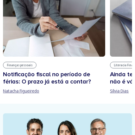
Finanças pessoais
Literacia Fina
Notificação fiscal no período de
Ainda te
férias: O prazo já está a contar?
não é vál
Natacha Figueiredo
Sílvia Dias