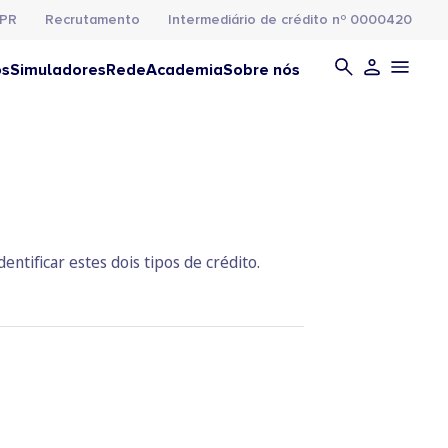
PR
Recrutamento
Intermediário de crédito nº 0000420
os
Simuladores
Rede
Academia
Sobre nós
ntificar estes dois tipos de crédito.