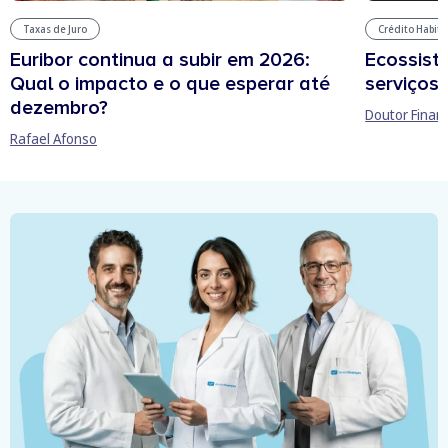
Taxas de Juro
Crédito Habit
Euribor continua a subir em 2026:
Ecossist
Qual o impacto e o que esperar até
serviços 
dezembro?
Doutor Finan
Rafael Afonso