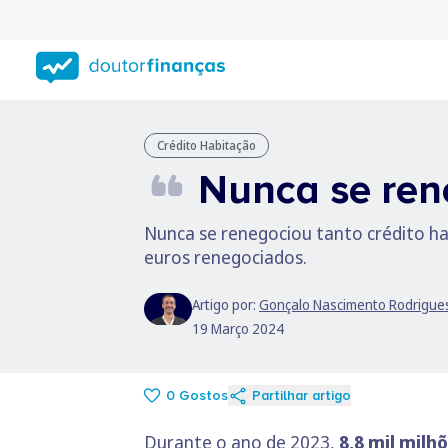
Saltar
para
conteúdo
principal
Crédito Habitação
Nunca se rene
Nunca se renegociou tanto crédito h
euros renegociados.
Artigo por:
Gonçalo Nascimento Rodrigue
19 Março 2024
0
Gostos
Partilhar artigo
Durante o ano de 2023,
8,8 mil mil