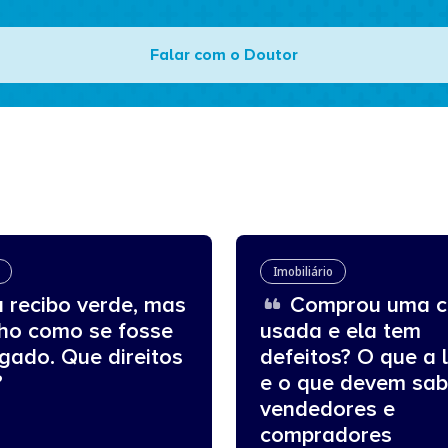
Falar com o Doutor
Imobiliário
 recibo verde, mas
Comprou uma c
lho como se fosse
usada e ela tem
gado. Que direitos
defeitos? O que a l
?
e o que devem sab
vendedores e
compradores