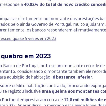
orresponde a
40,82% do total de novo crédito conced
a impactar diretamente no montante das prestações ban
ados pelo ainda Governo de Portugal, muito ajudaram a
Aparentemente, os bancos responderam afirmativamente
resceu quase 5 vezes em 2023
o quebra em 2023
lo Banco de Portugal, nota-se um montante recorde de 
 entanto, considerando o montante também ele recorde
para aquisição de habitação,
é bastante inferior.
s sobre crédito habitação contraído, procurando expur
 se registou inclusive
uma quebra nos montantes co
m Portugal emprestaram cerca de
12,8 mil milhões de 
 em 2022. Apesar disso, o mercado está ainda longe dos