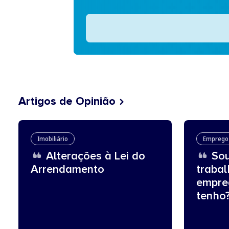
Artigos de Opinião
Imobiliário
Emprego
Alterações à Lei do
Sou
Arrendamento
traba
empre
tenho