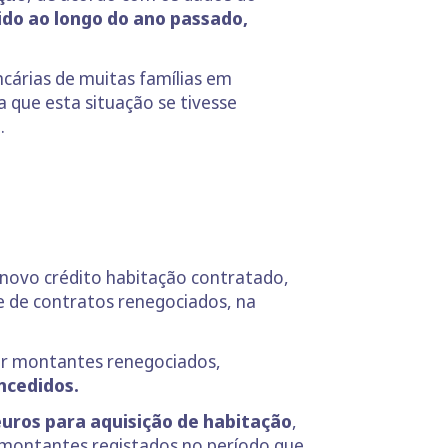
ido ao longo do ano passado,
cárias de muitas famílias em
 que esta situação se tivesse
.
novo crédito habitação contratado,
 de contratos renegociados, na
gar montantes renegociados,
ncedidos.
euros para aquisição de habitação
,
 montantes registados no período que