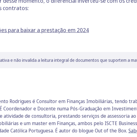
tir desse momento, o diferencial inverteu-se com os cr
s contratos:
ções para baixar a prestação em 2024
lativa e não invalida a leitura integral de documentos que suportem a ma
nto Rodrigues é Consultor em Finanças Imobiliárias, tendo t
ia. É Coordenador e Docente numa Pós-Graduação em Investiment
e atividade de consultoria, prestando serviços de assessoria a
biliárias e um master em Finanças, ambos pelo ISCTE Business
de Católica Portuguesa. É autor do blogue Out of the Box.
Sab