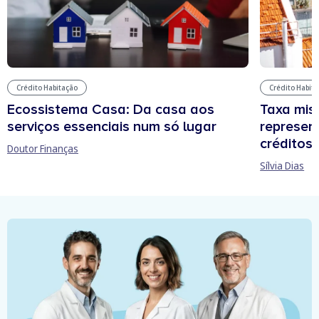
Crédito Habitação
Crédito Habit
Ecossistema Casa: Da casa aos
Taxa mis
serviços essenciais num só lugar
represen
créditos
Doutor Finanças
Sílvia Dias