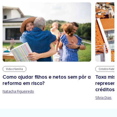
Vida e família
Crédito Habit
Como ajudar filhos e netos sem pôr a
Taxa mis
reforma em risco?
represen
créditos
Natacha Figueiredo
Sílvia Dias