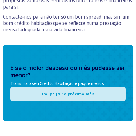
propostas vantajosas, sem custos burocráticos e financeiros
para si.
Contacte-nos
para não ter só um bom spread, mas sim um
bom crédito habitação que se reflecte numa prestação
mensal adequada à sua vida financeira.
E se a maior despesa do mês pudesse ser
menor?
Transfira o seu Crédito Habitação e pague menos.
Poupe já no próximo mês