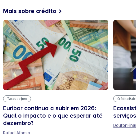
Mais sobre crédito
Taxas de Juro
Crédito Habit
Euribor continua a subir em 2026:
Ecossist
Qual o impacto e o que esperar até
serviços 
dezembro?
Doutor Finan
Rafael Afonso