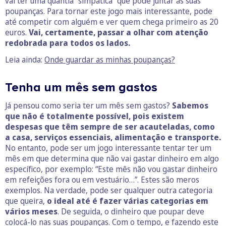
vai ter uma quantia “simpática” que pode juntar às suas
poupanças. Para tornar este jogo mais interessante, pode
até competir com alguém e ver quem chega primeiro as 20
euros.
Vai, certamente, passar a olhar com atenção
redobrada para todos os lados.
Leia ainda:
Onde guardar as minhas poupanças?
Tenha um mês sem gastos
Já pensou como seria ter um mês sem gastos?
Sabemos
que não é totalmente possível, pois existem
despesas que têm sempre de ser acauteladas, como
a casa, serviços essenciais, alimentação e transporte.
No entanto, pode ser um jogo interessante tentar ter um
mês em que determina que não vai gastar dinheiro em algo
específico, por exemplo: “Este mês não vou gastar dinheiro
em refeições fora ou em vestuário…”. Estes são meros
exemplos. Na verdade, pode ser qualquer outra categoria
que queira,
o ideal até é fazer várias categorias em
vários meses
. De seguida, o dinheiro que poupar deve
colocá-lo nas suas poupanças. Com o tempo, e fazendo este