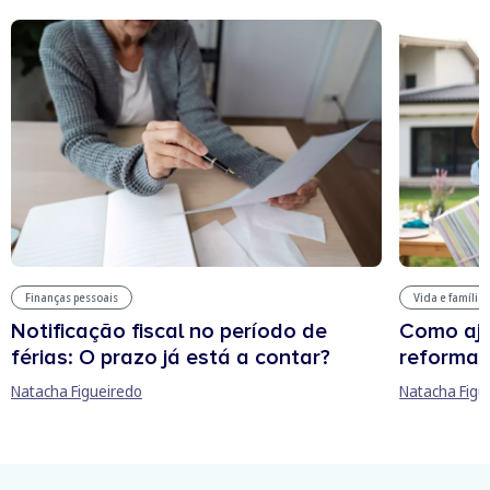
Finanças pessoais
Vida e família
Notificação fiscal no período de
Como aju
férias: O prazo já está a contar?
reforma 
Natacha Figueiredo
Natacha Figu