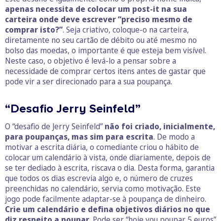
apenas necessita de colocar um post-it na sua
carteira onde deve escrever “preciso mesmo de
comprar isto?”
. Seja criativo, coloque-o na carteira,
diretamente no seu cartão de débito ou até mesmo no
bolso das moedas, o importante é que esteja bem visível.
Neste caso, o objetivo é levá-lo a pensar sobre a
necessidade de comprar certos itens antes de gastar que
pode vir a ser direcionado para a sua poupança.
“Desafio Jerry Seinfeld”
O “desafio de Jerry Seinfeld”
não foi criado, inicialmente,
para poupanças, mas sim para escrita
. De modo a
motivar a escrita diária, o comediante criou o hábito de
colocar um calendário à vista, onde diariamente, depois de
se ter dediado à escrita, riscava o dia. Desta forma, garantia
que todos os dias escrevia algo e, o número de cruzes
preenchidas no calendário, servia como motivação. Este
jogo pode facilmente adaptar-se à poupança de dinheiro.
Crie um calendário e defina objetivos diários no que
diz respeito a poupar
. Pode ser “hoje vou poupar 5 euros”