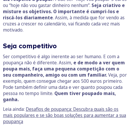
ou “hoje não vou gastar dinheiro nenhum”.
Seja criativo e
misture os objetivos. O importante é cumpri-los e
riscá-los diariamente
. Assim, à medida que for vendo as
cruzes a crescer no calendário, vai ficando cada vez mais
motivado.
Seja competitivo
Ser competitivo é algo inerente ao ser humano. E com a
poupança não é diferente. Assim,
e de modo a ver quem
poupa mais, faça uma pequena competição com o
seu companheiro, amigo ou com um familiar.
Veja, por
exemplo, quem consegue chegar aos 500 euros primeiro.
Pode também definir uma data e ver quanto poupou cada
pessoa no tempo limite.
Quem tiver poupado mais,
ganha.
Leia ainda:
Desafios de poupança: Descubra quais são os
mais populares e se são boas soluções para aumentar a sua
poupança