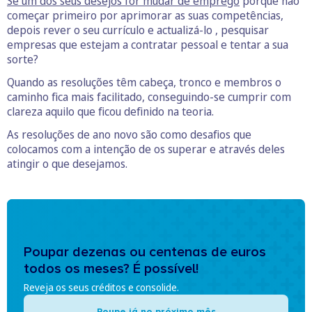
Se um dos seus desejos for mudar de emprego
porque não
começar primeiro por aprimorar as suas competências,
depois rever o seu currículo e actualizá-lo , pesquisar
empresas que estejam a contratar pessoal e tentar a sua
sorte?
Quando as resoluções têm cabeça, tronco e membros o
caminho fica mais facilitado, conseguindo-se cumprir com
clareza aquilo que ficou definido na teoria.
As resoluções de ano novo são como desafios que
colocamos com a intenção de os superar e através deles
atingir o que desejamos.
Poupar dezenas ou centenas de euros
todos os meses? É possível!
Reveja os seus créditos e consolide.
Poupe já no próximo mês