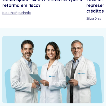
reforma em risco?
represen
créditos
Natacha Figueiredo
Sílvia Dias