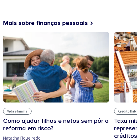
Mais sobre finanças pessoais
Vida e família
Crédito Habit
Como ajudar filhos e netos sem pôr a
Taxa mis
reforma em risco?
represen
créditos
Natacha Figueiredo