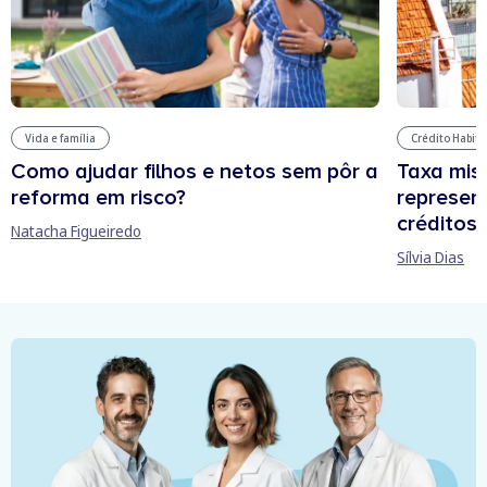
Vida e família
Crédito Habit
Como ajudar filhos e netos sem pôr a
Taxa mis
reforma em risco?
represen
créditos
Natacha Figueiredo
Sílvia Dias