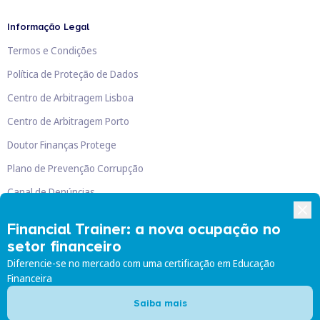
Informação Legal
Termos e Condições
Política de Proteção de Dados
Centro de Arbitragem Lisboa
Centro de Arbitragem Porto
Doutor Finanças Protege
Plano de Prevenção Corrupção
Canal de Denúncias
Livro de Reclamações
Financial Trainer: a nova ocupação no
setor financeiro
Diferencie-se no mercado com uma certificação em Educação
Financeira
Doutor Finanças, Lda
©
2026
Saiba mais