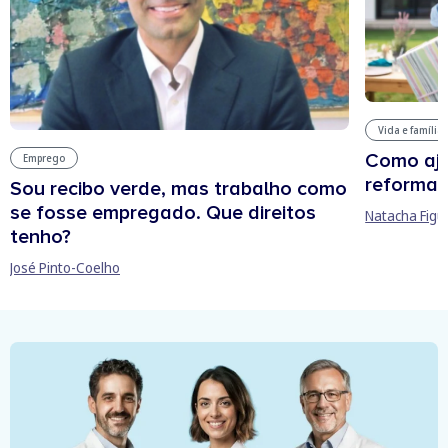
Vida e família
Como aju
Emprego
reforma 
Sou recibo verde, mas trabalho como
se fosse empregado. Que direitos
Natacha Figu
tenho?
José Pinto-Coelho