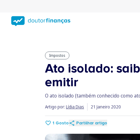
Saltar
para
conteúdo
principal
Impostos
Ato isolado: sai
emitir
O ato isolado (também conhecido como ato
Artigo por:
Lídia Dias
21 Janeiro 2020
1
Gosto
Partilhar artigo