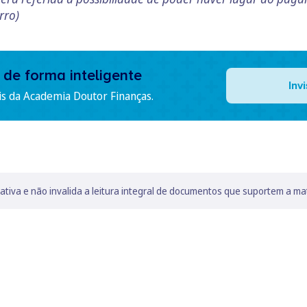
rro)
 de forma inteligente
Inv
is da Academia Doutor Finanças.
lativa e não invalida a leitura integral de documentos que suportem a ma