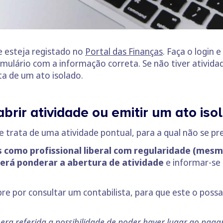
e esteja registado no
Portal das Finanças
. Faça o login 
mulário com a informação correta. Se não tiver ativida
a de um ato isolado.
rir atividade ou emitir um ato iso
se trata de uma atividade pontual, para a qual não se p
como profissional liberal com regularidade (mes
erá ponderar a abertura de atividade
e informar-se
 por consultar um contabilista, para que este o possa
 era referida a possibilidade de poder haver lugar ao pa