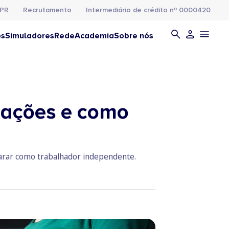
PR
Recrutamento
Intermediário de crédito nº 0000420
os
Simuladores
Rede
Academia
Sobre nós
igações e como
larar como trabalhador independente.