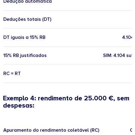
Dedução automática
Deduções totais (DT)
DT iguais a 15% RB
4.104
15% RB justificados
SIM: 4.104 suf
RC = RT
Exemplo 4: rendimento de 25.000 €, sem
despesas:
Apuramento do rendimento coletável (RC)
Cá