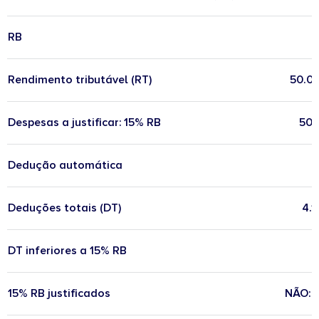
RB
Rendimento tributável (RT)
50.00
Despesas a justificar: 15% RB
50.
Dedução automática
Deduções totais (DT)
4.1
DT inferiores a 15% RB
15% RB justificados
NÃO: 