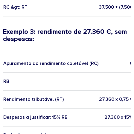
RC &gt; RT
37.500 + (7.500
Exemplo 3: rendimento de 27.360 €, sem
despesas:
Apuramento do rendimento coletável (RC)
C
RB
Rendimento tributável (RT)
27.360 x 0,75 =
Despesas a justificar: 15% RB
27.360 x 15% 