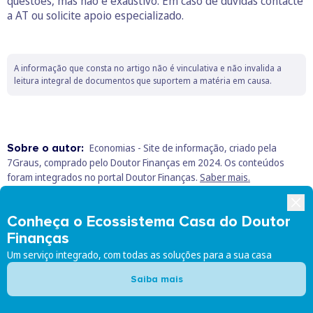
questões, mas não é exaustivo. Em caso de duvidas contacte
a AT ou solicite apoio especializado.
A informação que consta no artigo não é vinculativa e não invalida a
leitura integral de documentos que suportem a matéria em causa.
Sobre o autor:
Economias - Site de informação, criado pela
7Graus, comprado pelo Doutor Finanças em 2024. Os conteúdos
foram integrados no portal Doutor Finanças.
Saber mais.
Conheça o Ecossistema Casa do Doutor
Carreira e Rendimentos
Impostos
IRS
Trab. Independentes
Finanças
Um serviço integrado, com todas as soluções para a sua casa
Crédito
Saiba mais
Poupe nos seus produtos financeiros