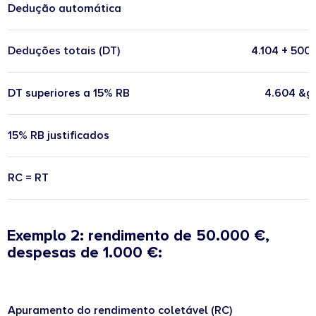
Dedução automática
Deduções totais (DT)
4.104 + 500
DT superiores a 15% RB
4.604 &gt
15% RB justificados
RC = RT
Exemplo 2: rendimento de 50.000 €,
despesas de 1.000 €:
Apuramento do rendimento coletável (RC)