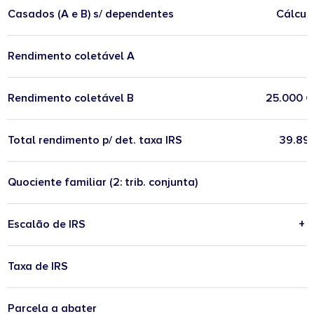
Casados (A e B) s/ dependentes
Cálculo
Rendimento coletável A
Rendimento coletável B
25.000 €
Total rendimento p/ det. taxa IRS
39.896
Quociente familiar (2: trib. conjunta)
Escalão de IRS
+ 
Taxa de IRS
Parcela a abater