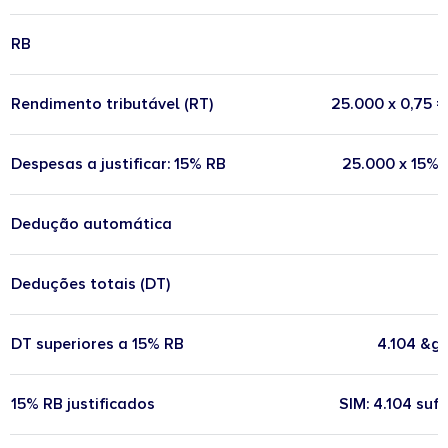
RB
Rendimento tributável (RT)
25.000 x 0,75 =
Despesas a justificar: 15% RB
25.000 x 15% 
Dedução automática
Deduções totais (DT)
DT superiores a 15% RB
4.104 &gt
15% RB justificados
SIM: 4.104 sufi