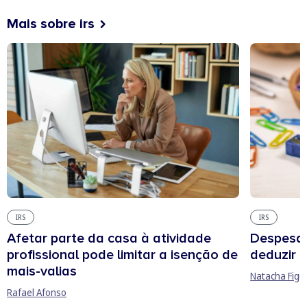
Mais sobre irs
IRS
IRS
Afetar parte da casa à atividade
Despesas
profissional pode limitar a isenção de
deduzir n
mais-valias
Natacha Figu
Rafael Afonso