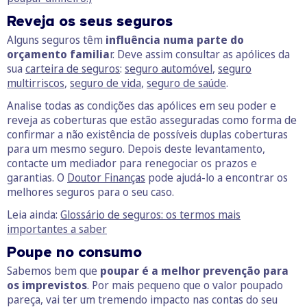
Reveja os seus seguros
Alguns seguros têm
influência numa parte do
orçamento familia
r. Deve assim consultar as apólices da
sua
carteira de seguros
:
seguro automóvel
,
seguro
multirriscos
,
seguro de vida
,
seguro de saúde
.
Analise todas as condições das apólices em seu poder e
reveja as coberturas que estão asseguradas como forma de
confirmar a não existência de possíveis duplas coberturas
para um mesmo seguro. Depois deste levantamento,
contacte um mediador para renegociar os prazos e
garantias. O
Doutor Finanças
pode ajudá-lo a encontrar os
melhores seguros para o seu caso.
Leia ainda:
Glossário de seguros: os termos mais
importantes a saber
Poupe no consumo
Sabemos bem que
poupar é a melhor prevenção para
os imprevistos
. Por mais pequeno que o valor poupado
pareça, vai ter um tremendo impacto nas contas do seu