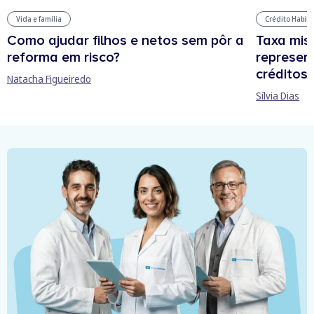
Vida e família
Crédito Habit
Como ajudar filhos e netos sem pôr a
Taxa mis
reforma em risco?
represen
créditos
Natacha Figueiredo
Sílvia Dias