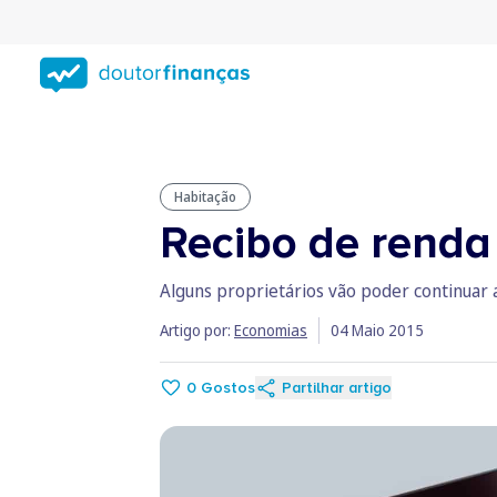
Saltar
para
conteúdo
principal
Habitação
Recibo de renda 
Alguns proprietários vão poder continuar 
Artigo por:
Economias
04 Maio 2015
0
Gostos
Partilhar artigo