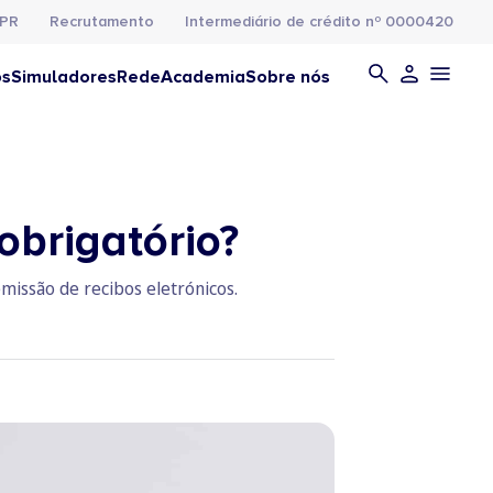
PR
Recrutamento
Intermediário de crédito nº 0000420
os
Simuladores
Rede
Academia
Sobre nós
obrigatório?
missão de recibos eletrónicos.