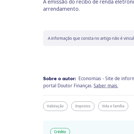
A emissão do recibo de renda eletróni
arrendamento.
A informação que consta no artigo não é vincu
Economias - Site de info
Sobre o autor:
portal Doutor Finanças.
Saber mais.
Habitação
Impostos
Vida e família
Crédito