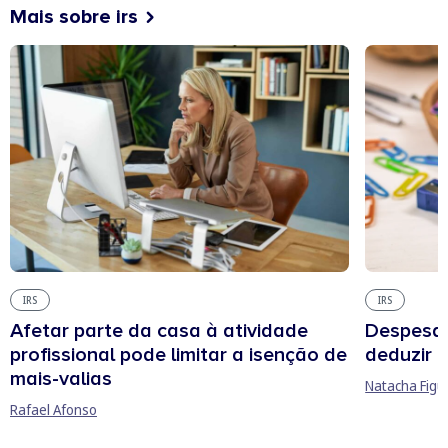
Mais sobre irs
IRS
IRS
Afetar parte da casa à atividade
Despesas
profissional pode limitar a isenção de
deduzir n
mais-valias
Natacha Figu
Rafael Afonso