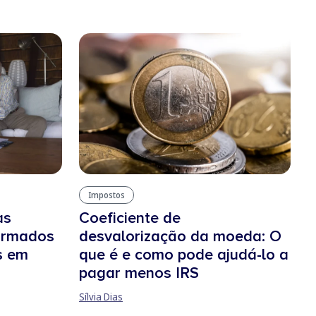
Impostos
as
Coeficiente de
formados
desvalorização da moeda: O
s em
que é e como pode ajudá-lo a
pagar menos IRS
Sílvia Dias