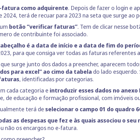
e-fatura como adquirente
. Depois de fazer o login e a
2024, terá de recuar para 2023 na seta que surge ao p
e um
botão “verificar faturas”
. Tem de clicar nesse b
mero de contribuinte foi associado.
cabeçalho é a data de início e a data de fim do perí
023, para que consiga ver todas as faturas referentes 
”, que surge junto dos dados a preencher, aparecem todo
dos para excel” ao cimo da tabela
do lado esquerdo. 
faturas
, identificadas por categorias.
em cada categoria e
introduzir esses dados no anexo 
de, de educação e formação profissional, com imóveis ou
nualmente terá de
selecionar o campo 01 do quadro 6
 todas as despesas que fez e às quais associou o se
u não os encargos no e-fatura.
e como preencher?