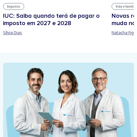
Impostos
Vida e família
IUC: Saiba quando terá de pagar o
Novas re
imposto em 2027 e 2028
muda no
Sílvia Dias
Natacha Figu