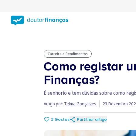
Saltar
para
conteúdo
principal
Carreira e Rendimentos
Como registar u
Finanças?
É senhorio e tem dúvidas sobre como regis
Artigo por:
Telma Gonçalves
23 Dezembro 20
3
Gostos
Partilhar artigo