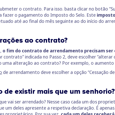
 submeter o contrato. Para isso. basta clicar no botão 
a fazer o pagamento do Imposto do Selo. Este
imposto
tuado até ao final do mês seguinte ao do início do ar
erações ao contrato?
e,
o fim do contrato de arrendamento precisam ser
 contrato” indicada no Passo 2, deve escolher “alterar 
do uma alteração ao contrato? Por exemplo, o aumento 
o
de arrendamento deve escolher a opção “Cessação de 
 de existir mais que um senhorio?
 que vai ser arrendado? Nesse caso cada um dos propriet
ue um deles apresente a respetiva declaração. É apenas
es proprietários. Por sua vez,
cada um deles receberá 