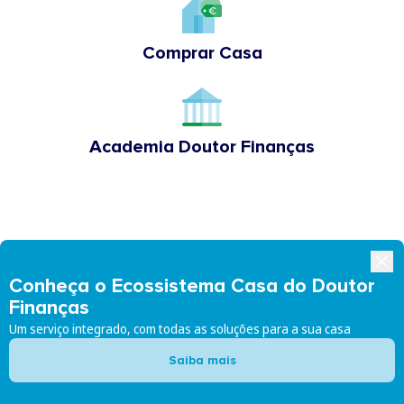
Comprar Casa
Academia Doutor Finanças
Conheça o Ecossistema Casa do Doutor
Finanças
Um serviço integrado, com todas as soluções para a sua casa
Siga-nos:
Saiba mais
Doutor Finanças
Doutor Finanças Rede