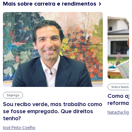
Mais sobre carreira e rendimentos
Vida e família
Como aju
Emprego
reforma 
Sou recibo verde, mas trabalho como
se fosse empregado. Que direitos
Natacha Figu
tenho?
José Pinto-Coelho