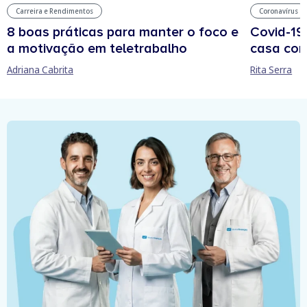
Carreira e Rendimentos
Coronavírus
8 boas práticas para manter o foco e
Covid-19
a motivação em teletrabalho
casa com
Adriana Cabrita
Rita Serra