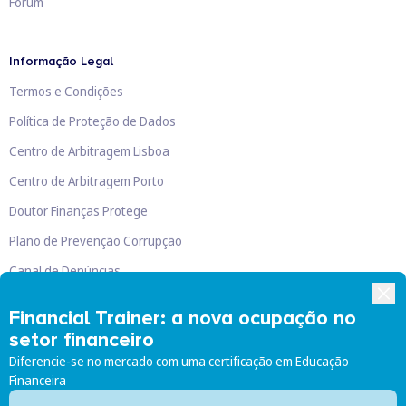
Fórum
Informação Legal
Termos e Condições
Política de Proteção de Dados
Centro de Arbitragem Lisboa
Centro de Arbitragem Porto
Doutor Finanças Protege
Plano de Prevenção Corrupção
Canal de Denúncias
Livro de Reclamações
Financial Trainer: a nova ocupação no
setor financeiro
Diferencie-se no mercado com uma certificação em Educação
Financeira
Doutor Finanças, Lda
©
2026