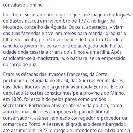
consultáveis online.
Pois bem, sucintamente, diga-se que José Joaquim Rodrigues
de Bastos nasceu em novembro de 1777, no lugar de
Moutedo, concelho de Águeda. Os pais, abastados, viviam
das suas fazendas e tiveram meios para mandar graduar o
filho em Direito, pela Universidade de Coimbra. Obtido o
canudo, o jovem iniciou carreira de advogado pelo Porto,
cidade onde casaria e criaria dois filhos e uma filha. Após
candidatar-se à magistratura, o bacharel seria empossado
do cargo de juiz.
Eram as décadas das invasões francesas, da Corte
portuguesa refugiada no Brasil, das Guerras Peninsulares,
das ideias liberais que já germinavam pela Europa. Eleito
deputado às cortes constituintes pela província do Minho,
em 1820, foi escolhido pelos pares como um dos
secretários. Participou ativamente na vida política, como
«um dos mais ilustres campeões do partido liberal
conservador», até ser nomeado corregedor e provedor da
comarca do Porto. Ali esteve, já graduado desembargador,
até assumir, em 1927, o cargo de intendente geral da polícia