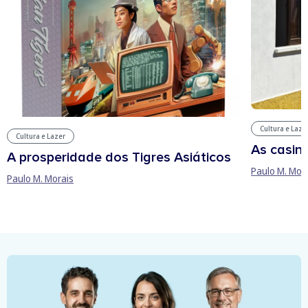
Cultura e Laze
Cultura e Lazer
As casin
A prosperidade dos Tigres Asiáticos
Paulo M. Mor
Paulo M. Morais