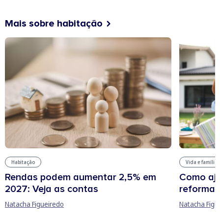
Mais sobre habitação
Habitação
Vida e família
Rendas podem aumentar 2,5% em
Como aju
2027: Veja as contas
reforma 
Natacha Figueiredo
Natacha Figu