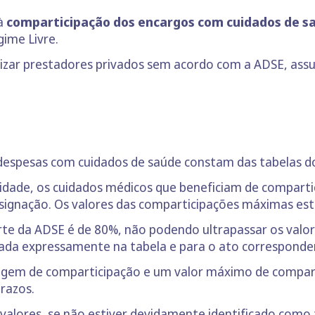
 à
comparticipação dos encargos com cuidados de s
ime Livre.
tilizar prestadores privados sem acordo com a ADSE, a
despesas com cuidados de saúde constam das tabelas 
dade, os cuidados médicos que beneficiam de compartic
ignação. Os valores das comparticipações máximas est
rte da ADSE é de 80%, não podendo ultrapassar os valo
cada expressamente na tabela e para o ato corresponde
agem de comparticipação e um valor máximo de compart
prazos.
lores, se não estiver devidamente identificado como f