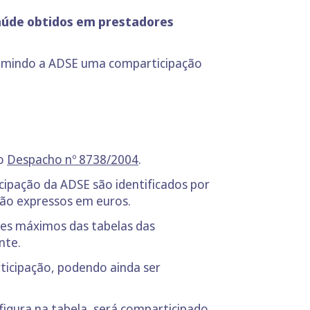
aúde obtidos em prestadores
ssumindo a ADSE uma comparticipação
do
Despacho nº 8738/2004
.
ipação da ADSE são identificados por
ão expressos em euros.
res máximos das tabelas das
nte.
icipação, podendo ainda ser
igura na tabela, será comparticipado