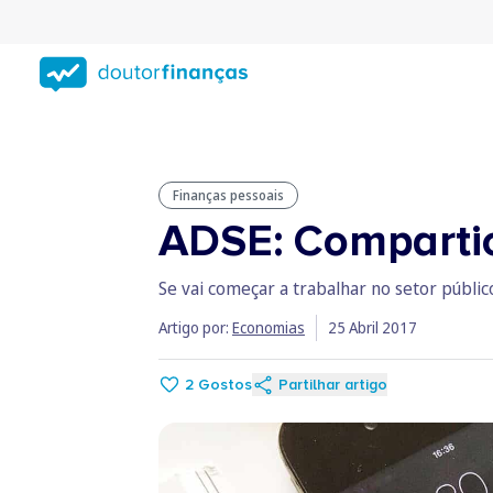
Saltar
para
conteúdo
principal
Finanças pessoais
ADSE: Compartici
Se vai começar a trabalhar no setor públi
Artigo por:
Economias
25 Abril 2017
2
Gostos
Partilhar artigo