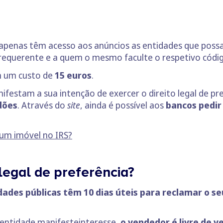
 apenas têm acesso aos anúncios as entidades que possa
 o requerente e a quem o mesmo faculte o respetivo códi
em um custo de
15 euros
.
ifestam a sua intenção de exercer o direito legal de pre
dões
. Através do
site
, ainda é possível aos
bancos pedir 
um imóvel no IRS?
 legal de preferência?
ades públicas têm 10 dias úteis para reclamar o se
entidade manifesteinteresse,
o vendedor é livre de v