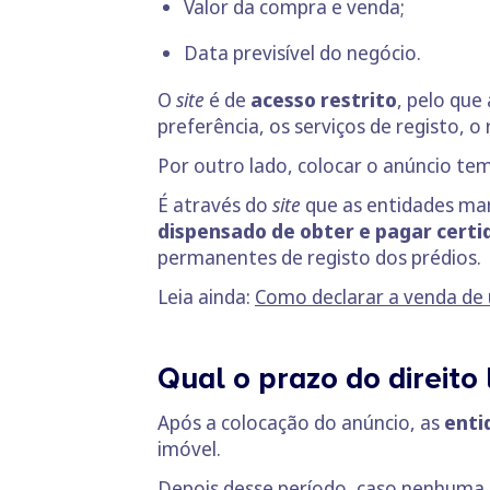
Valor da compra e venda;
Data previsível do negócio.
O
site
é de
acesso restrito
, pelo que
preferência, os serviços de registo,
Por outro lado, colocar o anúncio t
É através do
site
que as entidades man
dispensado de obter e pagar certi
permanentes de registo dos prédios.
Leia ainda:
Como declarar a venda de 
Qual o prazo do direito
Após a colocação do anúncio, as
entid
imóvel.
Depois desse período, caso nenhuma 