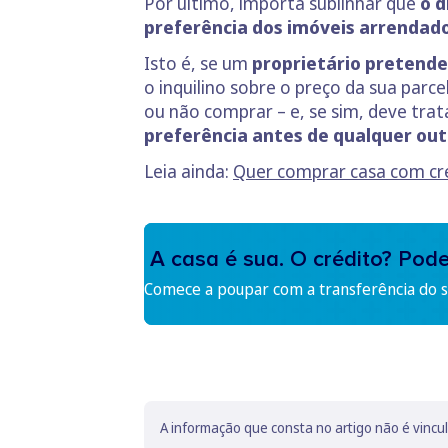
Por último, importa sublinhar que
o d
preferência dos imóveis arrendad
Isto é, se um
proprietário pretende
o inquilino sobre o preço da sua parce
ou não comprar – e, se sim, deve trat
preferência
antes de qualquer out
Leia ainda:
Quer comprar casa com cré
A casa é sua. O crédito? Pod
Comece a poupar com a transferência do se
A informação que consta no artigo não é vincu