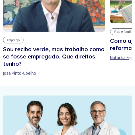
Vida e família
Como aju
Emprego
reforma 
Sou recibo verde, mas trabalho como
se fosse empregado. Que direitos
Natacha Figu
tenho?
José Pinto-Coelho