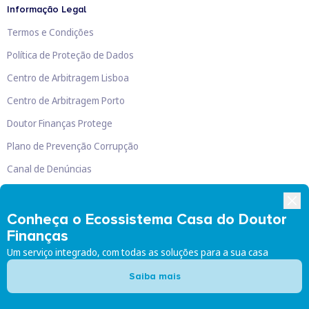
Informação Legal
Termos e Condições
Política de Proteção de Dados
Centro de Arbitragem Lisboa
Centro de Arbitragem Porto
Doutor Finanças Protege
Plano de Prevenção Corrupção
Canal de Denúncias
Livro de Reclamações
Conheça o Ecossistema Casa do Doutor
Finanças
Um serviço integrado, com todas as soluções para a sua casa
Doutor Finanças, Lda
©
2026
Saiba mais