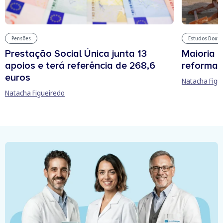
Pensões
Estudos Douto
Prestação Social Única junta 13
Maioria 
apoios e terá referência de 268,6
reforma 
euros
Natacha Figu
Natacha Figueiredo