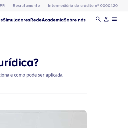
PR
Recrutamento
Intermediário de crédito nº 0000420
os
Simuladores
Rede
Academia
Sobre nós
urídica?
nciona e como pode ser aplicada.