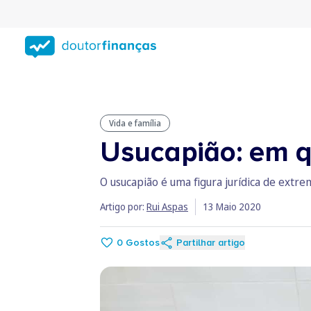
Saltar
para
conteúdo
principal
Vida e família
Usucapião: em qu
O usucapião é uma figura jurídica de extrem
Artigo por:
Rui Aspas
13 Maio 2020
0
Gostos
Partilhar artigo