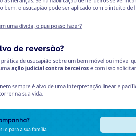
 às heranças. Se na habilitação de herdeiros se verific
bem, o usucapião pode ser aplicado com o intuito de l
m uma dívida, o que posso fazer?
lvo de reversão?
prática de usucapião sobre um bem móvel ou imóvel que
m uma
ação judicial contra terceiros
e com isso solicit
 nem sempre é alvo de uma interpretação linear e pacíf
rrer na sua vida.
companha?
i e para a sua família.