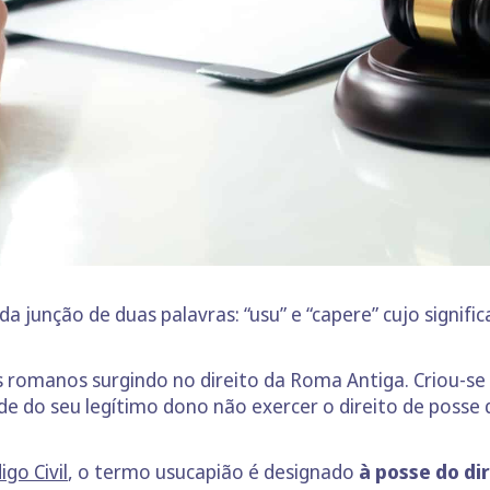
 da junção de duas palavras: “usu” e “capere” cujo signi
omanos surgindo no direito da Roma Antiga. Criou-se a
de do seu legítimo dono não exercer o direito de posse 
igo Civil
, o termo usucapião é designado
à posse do di