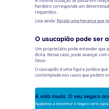
A mesma situação se passa em relação
herdeiro corresponde um determinado 
requeridos.
Leia ainda:
Recebi uma herança que te
O usucapião pode ser a
Um proprietário pode entender que a 
ilícita. Nesse caso, pode avançar co
favor.
O usucapião é uma figura jurídica que
contemplada nos casos que podem oco
A vida muda. O seu seguro a
Ajudamos a encontrar o seguro certo para s