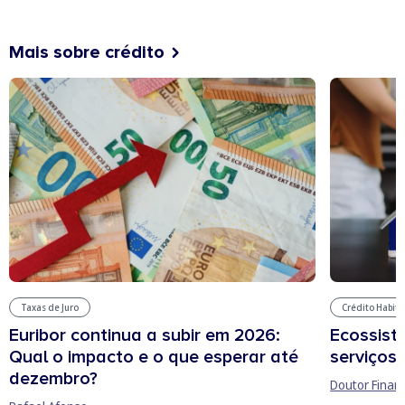
Mais sobre crédito
Taxas de Juro
Crédito Habit
Euribor continua a subir em 2026:
Ecossist
Qual o impacto e o que esperar até
serviços 
dezembro?
Doutor Finan