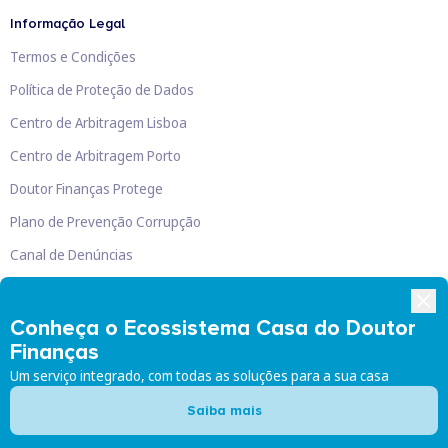
Informação Legal
Termos e Condições
Política de Proteção de Dados
Centro de Arbitragem Lisboa
Centro de Arbitragem Porto
Doutor Finanças Protege
Plano de Prevenção Corrupção
Canal de Denúncias
Livro de Reclamações
Conheça o Ecossistema Casa do Doutor
Finanças
Um serviço integrado, com todas as soluções para a sua casa
Doutor Finanças, Lda
©
2026
Saiba mais