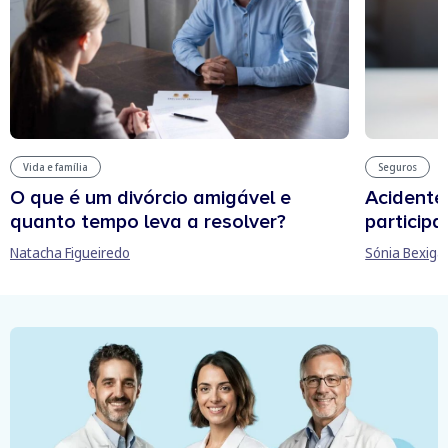
Vida e família
Seguros
O que é um divórcio amigável e
Acidente
quanto tempo leva a resolver?
participa
Natacha Figueiredo
Sónia Bexiga