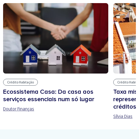
Crédito Habitação
Crédito Habit
Ecossistema Casa: Da casa aos
Taxa mis
serviços essenciais num só lugar
represen
créditos
Doutor Finanças
Sílvia Dias