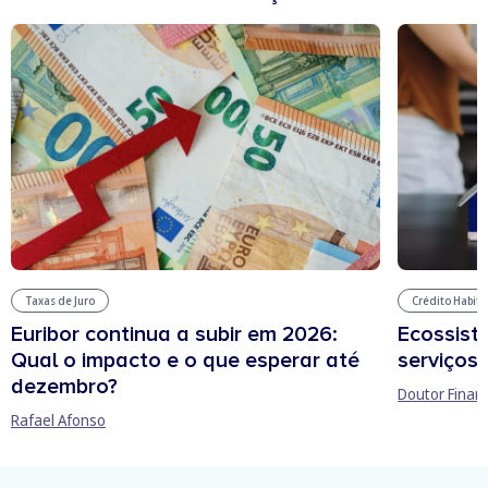
Taxas de Juro
Crédito Habit
Euribor continua a subir em 2026:
Ecossist
Qual o impacto e o que esperar até
serviços 
dezembro?
Doutor Finan
Rafael Afonso