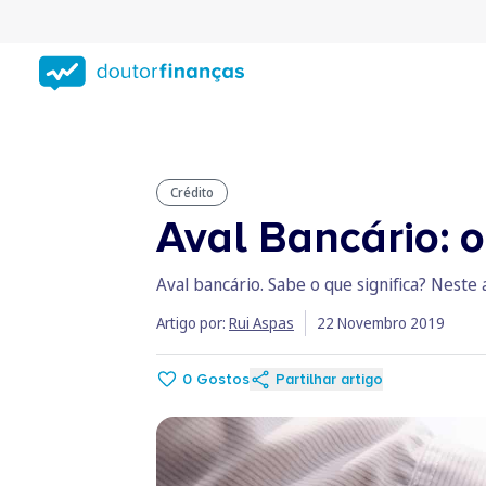
Saltar
para
conteúdo
principal
Crédito
Aval Bancário: o
Aval bancário. Sabe o que significa? Neste 
Artigo por:
Rui Aspas
22 Novembro 2019
0
Gostos
Partilhar artigo