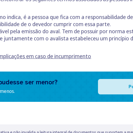
mo indica, é a pessoa que fica com a responsabilidade de
bilidade de o devedor cumprir com essa parte.
ável pela emissão do aval. Tem de possuir por norma est
e juntamente com o avalista estabeleceu um princípio d
s implicações em caso de incumprimento
pudesse ser menor?
P
 menos.
lativa e não invalida a leitura integral de documentos que suportem a ma