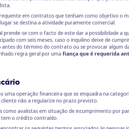
ista.
 frequente em contratos que tenham como objetivo o 
lugar se destina a atividade puramente comercial.
l prende-se com o facto de este dar a possibilidade a qu
ado com seis meses, caso o inquilino deixe de cumprir 
do antes do término do contrato ou se provocar algum d
nhado regra geral por uma
fiança que é requerida an
cário
omo uma operação financeira que se enquadra na categor
liente não a regularize no prazo previsto.
as como avalistas em situação de incumprimento por pa
 tem o crédito contraído.
encontrar os seguintes termos associados às pessoas i