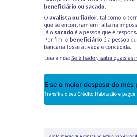
beneficiário ou sacado.
O
avalista ou fiador
, tal como o ter
que se encontram em falta na impossi
Já o
sacado
é a pessoa que é respons
Por fim, o
beneficiário
é a pessoa qu
bancária fosse ativada e concedida.
Leia ainda:
Se é fiador, saiba quais a
E se a maior despesa do mês 
Transfira o seu Crédito Habitação e pague
A informação que consta no artigo não é vincu