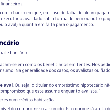
financeiros.
 com o banco em que, em caso de falha de algum pagam
executar o aval dado sob a forma de bem ou outro pa
eu o aval) a quantia em falta para o pagamento.
ncário
oal e bancário.
stacam-se em como os beneficiários emitentes. Nos ped
onsumo. Na generalidade dos casos, os avalistas ou fia
e aval
. Ou seja, o titular do empréstimo hipotecário n
 compromisso que este assume enquanto avalista. ´
veres num crédito habitação
nível do compromisso assumido. Isto porque já afeta d