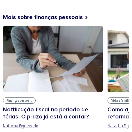
Mais sobre finanças pessoais
Finanças pessoais
Vida e família
Notificação fiscal no período de
Como aju
férias: O prazo já está a contar?
reforma 
Natacha Figueiredo
Natacha Figu