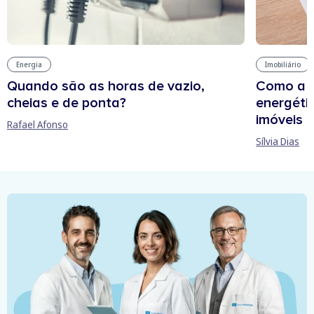
Energia
Imobiliário
Quando são as horas de vazio,
Como a e
cheias e de ponta?
energétic
imóveis
Rafael Afonso
Sílvia Dias