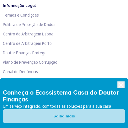
Informação Legal
Termos e Condições
Política de Proteção de Dados
Centro de Arbitragem Lisboa
Centro de Arbitragem Porto
Doutor Finanças Protege
Plano de Prevenção Corrupção
Canal de Denúncias
Livro de Reclamações
Conheça o Ecossistema Casa do Doutor
Finanças
Um serviço integrado, com todas as soluções para a sua casa
Doutor Finanças, Lda
©
2026
Saiba mais