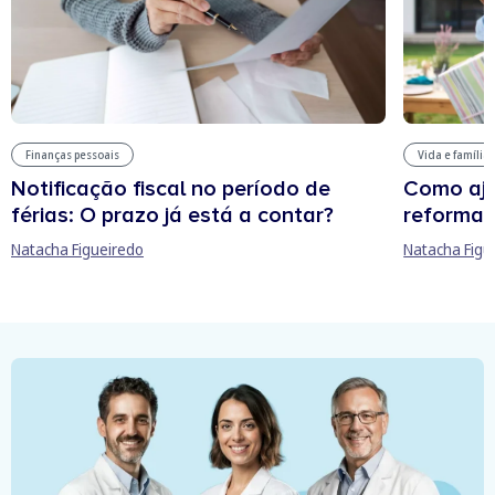
Finanças pessoais
Vida e família
Notificação fiscal no período de
Como aju
férias: O prazo já está a contar?
reforma 
Natacha Figueiredo
Natacha Figu