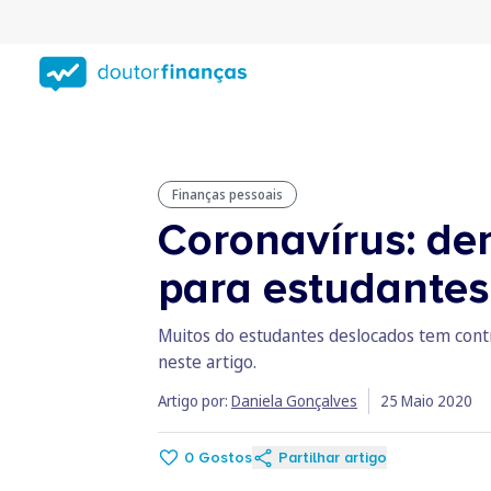
Saltar
para
conteúdo
principal
Finanças pessoais
Coronavírus: de
para estudantes
Muitos do estudantes deslocados tem con
neste artigo.
Artigo por:
Daniela Gonçalves
25 Maio 2020
0
Gostos
Partilhar artigo