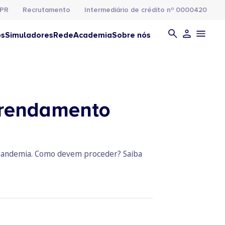
PR
Recrutamento
Intermediário de crédito nº 0000420
os
Simuladores
Rede
Academia
Sobre nós
arrendamento
 pandemia. Como devem proceder? Saiba