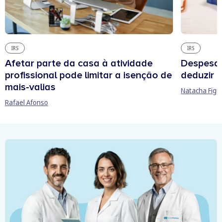
IRS
IRS
Afetar parte da casa à atividade
Despesas
profissional pode limitar a isenção de
deduzir n
mais-valias
Natacha Figu
Rafael Afonso