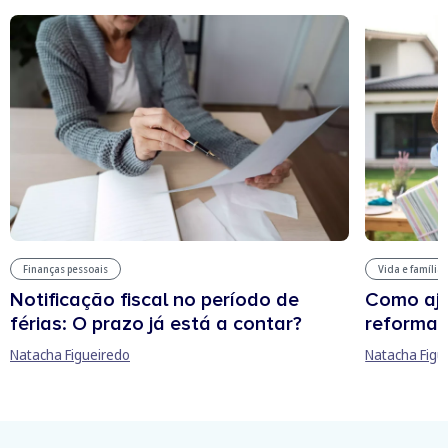
Finanças pessoais
Vida e família
Notificação fiscal no período de
Como aju
férias: O prazo já está a contar?
reforma 
Natacha Figueiredo
Natacha Figu