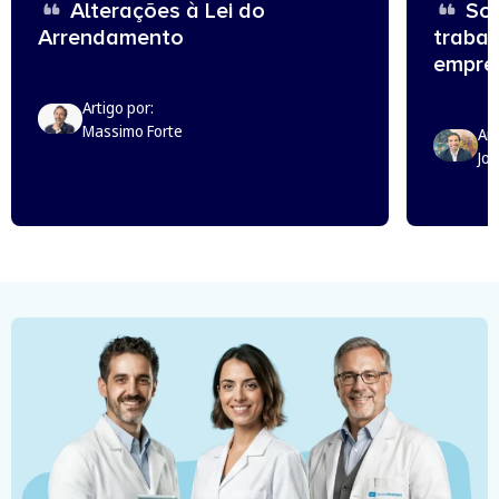
Alterações à Lei do
Sou
Arrendamento
trabal
empreg
Artigo por:
Massimo Forte
Art
Jo