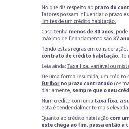
No que diz respeito ao
prazo do con
fatores possam influenciar o prazo es
limites de um crédito habitação.
Caso tenha
menos de 30 anos,
pode 
máximo de financiamento são
37 an
Tendo estas regras em consideração,
contrato de crédito habitação.
Tem
Leia ainda:
Taxa fixa, variável ou mis
De uma forma resumida, um crédito
Euribor
no prazo contratado
(os m
diariamente,
sempre que o seu crédi
Num crédito com uma
taxa fixa
,
a s
esta é tendencialmente mais elevada d
Quanto ao crédito habitação
com u
este chega ao fim, passa então a te