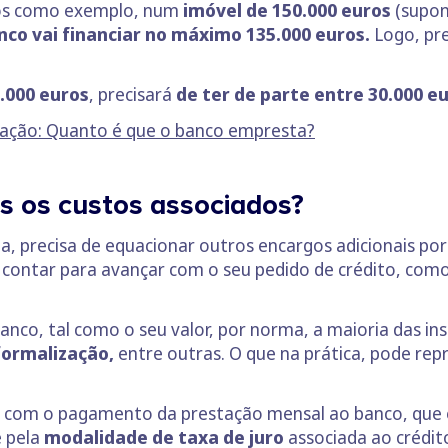
mos como exemplo, num
imóvel de 150.000 euros
(supon
nco vai financiar no máximo 135.000 euros.
Logo, pre
.000 euros
, precisará
de ter de parte entre 30.000 eu
tação: Quanto é que o banco empresta?
s os custos associados?
a, precisa de equacionar outros encargos adicionais po
 contar para avançar com o seu pedido de crédito, com
nco, tal como o seu valor, por norma, a maioria das ins
 formalização,
entre outras. O que na prática, pode re
r com o pagamento da prestação mensal ao banco, que é
 pela
modalidade de taxa de juro
associada ao crédit