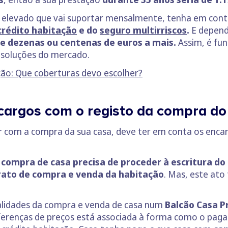
s elevado que vai suportar mensalmente, tenha em cont
crédito habitação
e do
seguro multirriscos
.
E depend
e dezenas ou centenas de euros a mais.
Assim, é fu
 soluções do mercado.
ção: Que coberturas devo escolher?
argos com o registo da compra do
 com a compra da sua casa, deve ter em conta os encarg
compra de casa precisa de proceder à escritura do 
ntrato de compra e venda da habitação
. Mas, este at
.
alidades da compra e venda de casa num
Balcão Casa P
ferenças de preços está associada à forma como o pagam