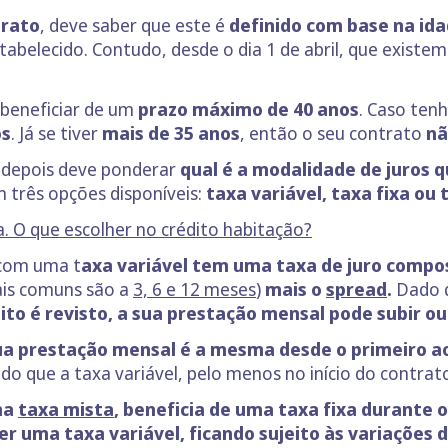
trato
, deve saber que este é
definido com base na ida
tabelecido. Contudo, desde o dia 1 de abril, que existem
beneficiar de um
prazo máximo de 40 anos
. Caso ten
os
. Já se tiver
mais de 35 anos
, então o seu contrato
nã
 depois deve ponderar
qual é a modalidade de juros q
 três opções disponíveis:
taxa variável, taxa fixa ou 
ta. O que escolher no crédito habitação?
 com uma t
axa variável tem uma taxa de juro comp
ais comuns são a
3, 6 e 12 meses
)
mais o
spread
.
Dado q
to é revisto, a sua prestação mensal pode subir ou
ua prestação mensal é a mesma desde o primeiro ao
o que a taxa variável, pelo menos no início do contrat
ma
taxa mista
, beneficia de uma taxa fixa durante 
r uma taxa variável, ficando sujeito às variações d