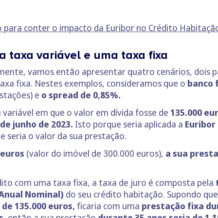
o para conter o impacto da Euribor no Crédito Habitaçã
taxa variável e uma taxa fixa
rmente, vamos então apresentar quatro cenários, dois
taxa fixa. Nestes exemplos, consideramos que o
banco 
stações) e
o spread de 0,85%.
variável em que o valor em dívida fosse de
135.000 eu
de junho de 2023.
Isto porque seria aplicada a
Euribor
e seria o valor da sua prestação.
 euros
(valor do imóvel de 300.000 euros),
a sua presta
dito com uma taxa fixa, a taxa de juro é composta pela
 Anual Nominal)
do seu crédito habitação. Supondo qu
 de 135.000 euros,
ficaria com uma
prestação fixa du
s
, então a sua prestação
durante 35 anos seria de 1.1