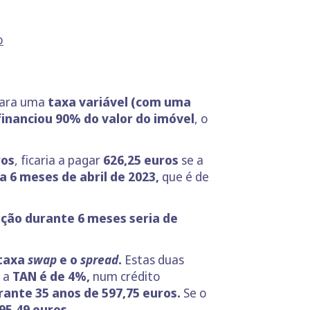
o
 para uma
taxa variável (com uma
financiou 90% do valor do imóvel
, o
ros
, ficaria a pagar
626,25
euros
se a
 a 6 meses de abril de 2023,
que é de
ção durante 6 meses seria de
taxa
swap
e o
spread
.
Estas duas
e a
TAN é de 4%,
num crédito
rante 35 anos de 597,75 euros.
Se o
95,49 euros.