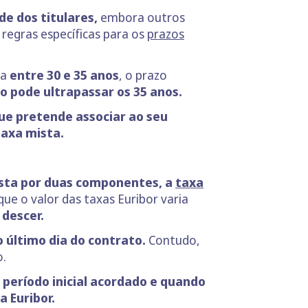
de dos titulares,
embora outros
 regras específicas para os
prazos
ha
entre 30 e 35 anos
, o prazo
o pode ultrapassar os 35 anos.
ue pretende associar ao seu
taxa mista.
osta por duas componentes, a
taxa
ue o valor das taxas Euribor varia
 descer.
 último dia do contrato.
Contudo,
o.
o período inicial acordado e quando
a Euribor.