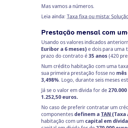
Mas vamos a números.
Leia ainda:
Taxa fixa ou mista: Soluçã
Prestação mensal com uma 
Usando os valores indicados anterio
Euribor a 6 meses)
e dois para uma 
prazo do contrato é
35 anos
(420 pre
Num crédito habitação com uma taxa 
sua primeira prestação fosse no
mês 
3,498%
. Logo, durante seis meses est
Já se o valor em dívida for de
270.000
1.252,50 euros.
No caso de preferir contratar um cré
componentes
definem a
TAN
(Taxa
habitação com um
capital em dívida
capital em dívida for de
270.000 euro