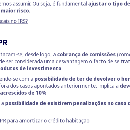
demos assumir. Ou seja, é fundamental
ajustar o tipo d
 maior risco.
scais no IRS?
PPR
stacam-se, desde logo, a
cobrança de comissões
(como
pode ser considerada uma desvantagem o facto de se tra
produtos de investimento
.
rende-se com a
possibilidade de ter de devolver o ben
l fora dos casos apontados anteriormente, implica a
devo
 acrescidos de 10%
.
o a
possibilidade de existirem penalizações no caso
PPR para amortizar o crédito habitação