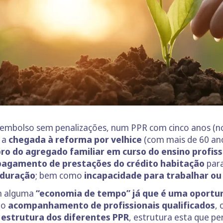
eembolso sem penalizações, num PPR com cinco anos (no 
, a
chegada à reforma por velhice
(com mais de 60 ano
ro do agregado familiar em
curso do ensino profiss
pagamento de prestações do crédito habitação
para
 duração
; bem como
incapacidade para trabalhar ou
m alguma
“economia de tempo” já que é uma oportun
 o
acompanhamento de profissionais qualificados
,
a
estrutura dos diferentes PPR
, estrutura esta que p