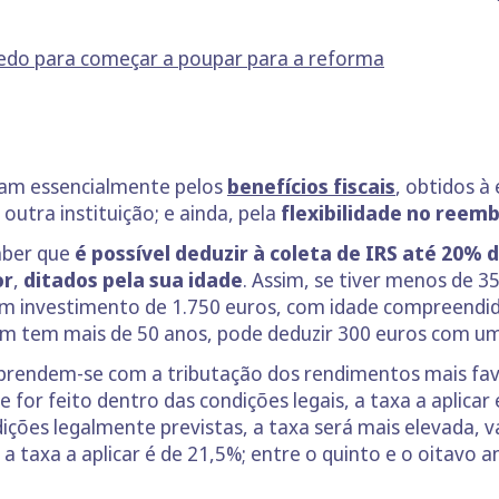
.
edo para começar a poupar para a reforma
sam essencialmente pelos
benefícios fiscais
, obtidos à
 outra instituição; e ainda, pela
flexibilidade no reem
saber que
é possível deduzir à coleta de IRS até 20%
or
,
ditados pela sua idade
. Assim, se tiver menos de 3
um investimento de 1.750 euros, com idade compreendid
m tem mais de 50 anos, pode deduzir 300 euros com um
 prendem-se com a tributação dos rendimentos mais fav
 for feito dentro das condições legais, a taxa a aplicar
ições legalmente previstas, a taxa será mais elevada,
 a taxa a aplicar é de 21,5%; entre o quinto e o oitavo 