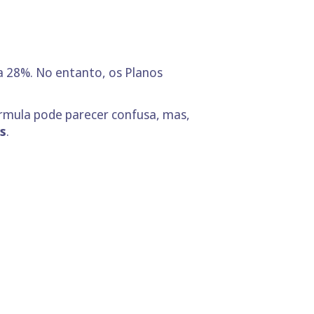
a 28%. No entanto, os Planos
órmula pode parecer confusa, mas,
s
.