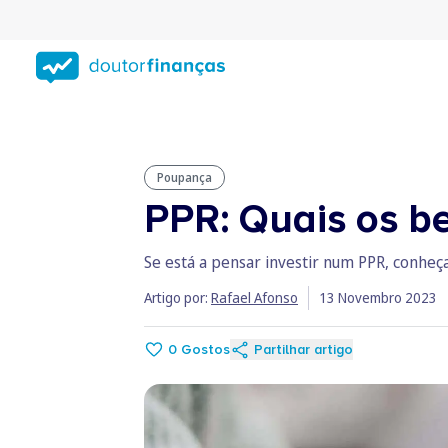
Saltar
para
conteúdo
principal
Poupança
PPR: Quais os be
Se está a pensar investir num PPR, conheça
Artigo por:
Rafael Afonso
13 Novembro 2023
0
Gostos
Partilhar artigo