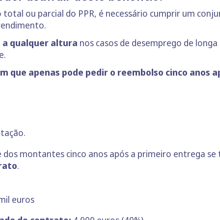
o total ou parcial do PPR, é necessário cumprir um conj
 rendimento.
 a qualquer altura
nos casos de desemprego de longa 
e.
m que apenas pode pedir o reembolso cinco anos a
itação.
 dos montantes cinco anos após a primeiro entrega se 
rato
.
mil euros
tade do contrato:
4.000 euros (40%)