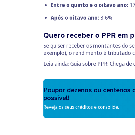
Entre o quinto e o oitavo ano:
17
Após o oitavo ano:
8,6%
Quero receber o PPR em pr
Se quiser receber os montantes do s
exemplo), o rendimento é tributado c
Leia ainda:
Guia sobre PPR: Chega de
Poupar dezenas ou centenas d
possível!
Reveja os seus créditos e consolide.